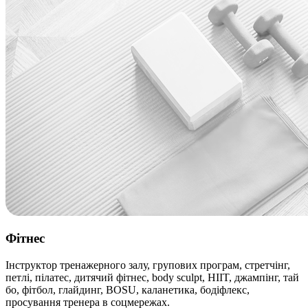
Фітнес
Інструктор тренажерного залу, групових програм, стретчінг,
петлі, пілатес, дитячий фітнес, body sculpt, HIIT, джампінг, тай
бо, фітбол, глайдинг, BOSU, каланетика, бодіфлекс,
просування тренера в соцмережах.