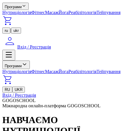
Програми
Нутриціологія
Фітнес
Масаж
Йога
Реабілітологія
Тейпування
|
ru
ukr
Вхід / Реєстрація
Програми
Нутриціологія
Фітнес
Масаж
Йога
Реабілітологія
Тейпування
RU
UKR
Вхід / Реєстрація
GOGOSCHOOL
Міжнародна онлайн-платформа GOGOSCHOOL
НАВЧАЄМО
НУТРИЦІОЛОГІЇ,