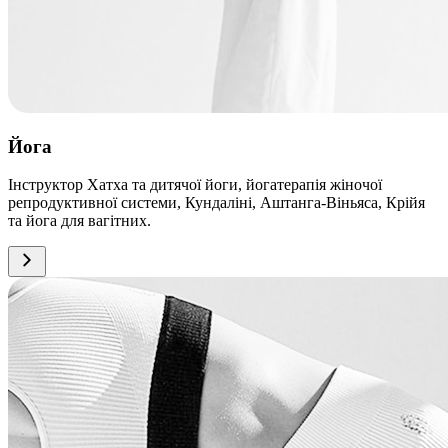
Йога
Інструктор Хатха та дитячої йоги, йогатерапія жіночої
репродуктивної системи, Кундаліні, Аштанга-Віньяса, Крійя
та йога для вагітних.