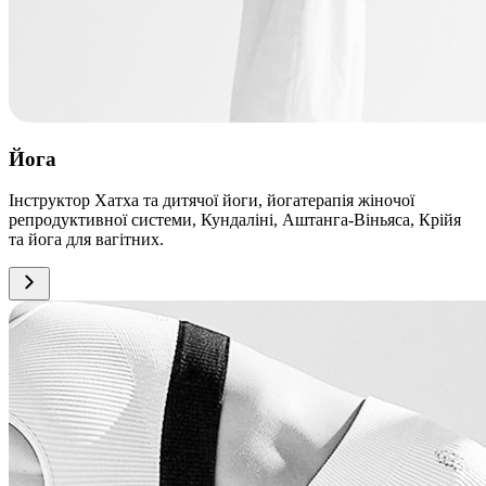
Йога
Інструктор Хатха та дитячої йоги, йогатерапія жіночої
репродуктивної системи, Кундаліні, Аштанга-Віньяса, Крійя
та йога для вагітних.