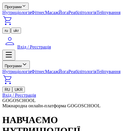
Програми
Нутриціологія
Фітнес
Масаж
Йога
Реабілітологія
Тейпування
|
ru
ukr
Вхід / Реєстрація
Програми
Нутриціологія
Фітнес
Масаж
Йога
Реабілітологія
Тейпування
RU
UKR
Вхід / Реєстрація
GOGOSCHOOL
Міжнародна онлайн-платформа GOGOSCHOOL
НАВЧАЄМО
НУТРИЦІОЛОГІЇ,