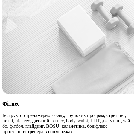
Фітнес
Інструктор тренажерного залу, групових програм, стретчінг,
петлі, пілатес, дитячий фітнес, body sculpt, HIIT, джампінг, тай
бо, фітбол, глайдинг, BOSU, каланетика, бодіфлекс,
просування тренера в соцмережах.