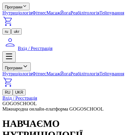
Програми
Нутриціологія
Фітнес
Масаж
Йога
Реабілітологія
Тейпування
|
ru
ukr
Вхід / Реєстрація
Програми
Нутриціологія
Фітнес
Масаж
Йога
Реабілітологія
Тейпування
RU
UKR
Вхід / Реєстрація
GOGOSCHOOL
Міжнародна онлайн-платформа GOGOSCHOOL
НАВЧАЄМО
НУТРИЦІОЛОГІЇ,