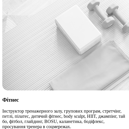
Фітнес
Інструктор тренажерного залу, групових програм, стретчінг,
петлі, пілатес, дитячий фітнес, body sculpt, HIIT, джампінг, тай
бо, фітбол, глайдинг, BOSU, каланетика, бодіфлекс,
просування тренера в соцмережах.