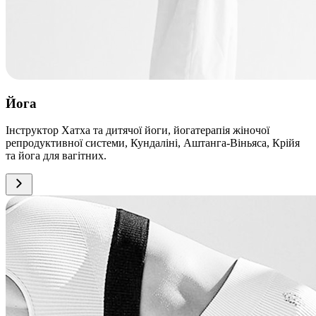
Йога
Інструктор Хатха та дитячої йоги, йогатерапія жіночої
репродуктивної системи, Кундаліні, Аштанга-Віньяса, Крійя
та йога для вагітних.