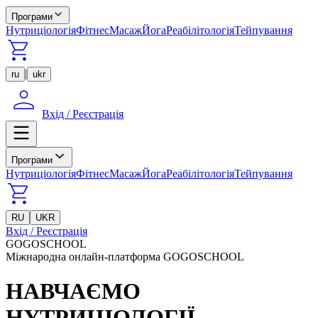
Програми
Нутриціологія
Фітнес
Масаж
Йога
Реабілітологія
Тейпування
|
ru
ukr
Вхід / Реєстрація
Програми
Нутриціологія
Фітнес
Масаж
Йога
Реабілітологія
Тейпування
RU
UKR
Вхід / Реєстрація
GOGOSCHOOL
Міжнародна онлайн-платформа GOGOSCHOOL
НАВЧАЄМО
НУТРИЦІОЛОГІЇ,