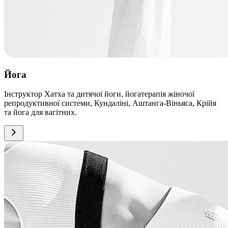
Йога
Інструктор Хатха та дитячої йоги, йогатерапія жіночої
репродуктивної системи, Кундаліні, Аштанга-Віньяса, Крійя
та йога для вагітних.