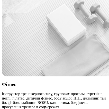
Фітнес
Інструктор тренажерного залу, групових програм, стретчінг,
петлі, пілатес, дитячий фітнес, body sculpt, HIIT, джампінг, тай
бо, фітбол, глайдинг, BOSU, каланетика, бодіфлекс,
просування тренера в соцмережах.