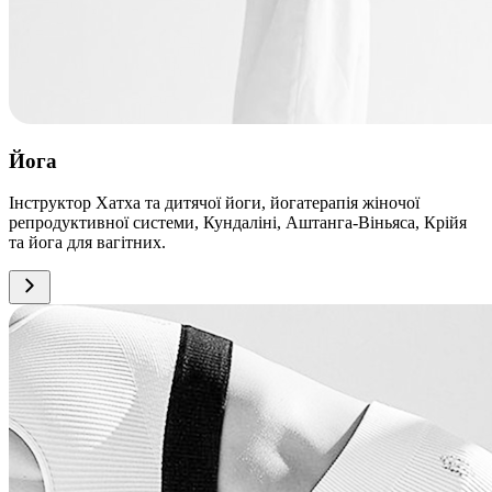
Йога
Інструктор Хатха та дитячої йоги, йогатерапія жіночої
репродуктивної системи, Кундаліні, Аштанга-Віньяса, Крійя
та йога для вагітних.