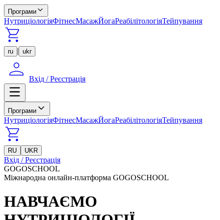
Програми
Нутриціологія
Фітнес
Масаж
Йога
Реабілітологія
Тейпування
|
ru
ukr
Вхід / Реєстрація
Програми
Нутриціологія
Фітнес
Масаж
Йога
Реабілітологія
Тейпування
RU
UKR
Вхід / Реєстрація
GOGOSCHOOL
Міжнародна онлайн-платформа GOGOSCHOOL
НАВЧАЄМО
НУТРИЦІОЛОГІЇ,