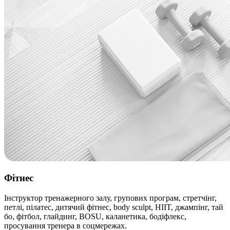
Фітнес
Інструктор тренажерного залу, групових програм, стретчінг,
петлі, пілатес, дитячий фітнес, body sculpt, HIIT, джампінг, тай
бо, фітбол, глайдинг, BOSU, каланетика, бодіфлекс,
просування тренера в соцмережах.