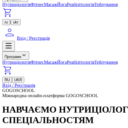
Нутриціологія
Фітнес
Масаж
Йога
Реабілітологія
Тейпування
|
ru
ukr
Вхід / Реєстрація
Програми
Нутриціологія
Фітнес
Масаж
Йога
Реабілітологія
Тейпування
RU
UKR
Вхід / Реєстрація
GOGOSCHOOL
Міжнародна онлайн-платформа GOGOSCHOOL
НАВЧАЄМО НУТРИЦІОЛОГІ
СПЕЦІАЛЬНОСТЯМ