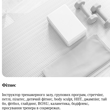
Фітнес
Інструктор тренажерного залу, групових програм, стретчінг,
петлі, пілатес, дитячий фітнес, body sculpt, HIIT, джампінг, тай
бо, фітбол, глайдинг, BOSU, каланетика, бодіфлекс,
просування тренера в соцмережах.