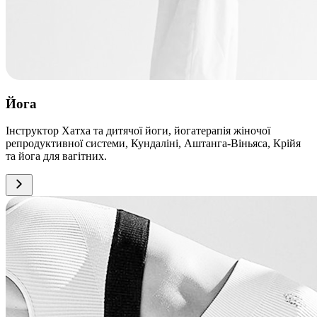
Йога
Інструктор Хатха та дитячої йоги, йогатерапія жіночої
репродуктивної системи, Кундаліні, Аштанга-Віньяса, Крійя
та йога для вагітних.