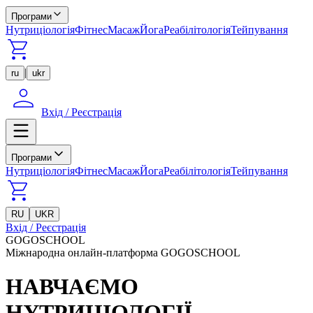
Програми
Нутриціологія
Фітнес
Масаж
Йога
Реабілітологія
Тейпування
|
ru
ukr
Вхід / Реєстрація
Програми
Нутриціологія
Фітнес
Масаж
Йога
Реабілітологія
Тейпування
RU
UKR
Вхід / Реєстрація
GOGOSCHOOL
Міжнародна онлайн-платформа GOGOSCHOOL
НАВЧАЄМО
НУТРИЦІОЛОГІЇ,