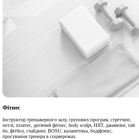
Фітнес
Інструктор тренажерного залу, групових програм, стретчінг,
петлі, пілатес, дитячий фітнес, body sculpt, HIIT, джампінг, тай
бо, фітбол, глайдинг, BOSU, каланетика, бодіфлекс,
просування тренера в соцмережах.