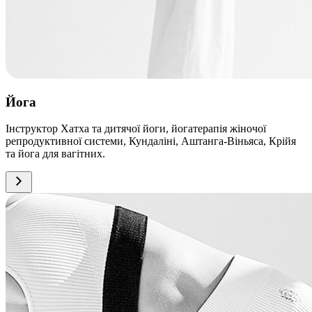
Йога
Інструктор Хатха та дитячої йоги, йогатерапія жіночої
репродуктивної системи, Кундаліні, Аштанга-Віньяса, Крійя
та йога для вагітних.