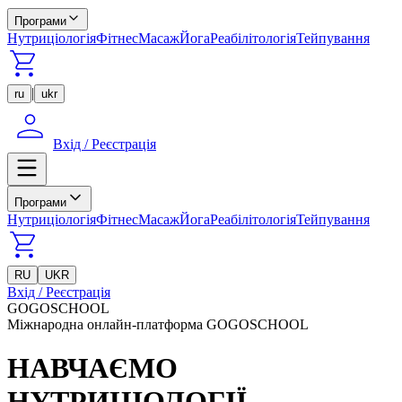
Програми
Нутриціологія
Фітнес
Масаж
Йога
Реабілітологія
Тейпування
|
ru
ukr
Вхід / Реєстрація
Програми
Нутриціологія
Фітнес
Масаж
Йога
Реабілітологія
Тейпування
RU
UKR
Вхід / Реєстрація
GOGOSCHOOL
Міжнародна онлайн-платформа GOGOSCHOOL
НАВЧАЄМО
НУТРИЦІОЛОГІЇ,