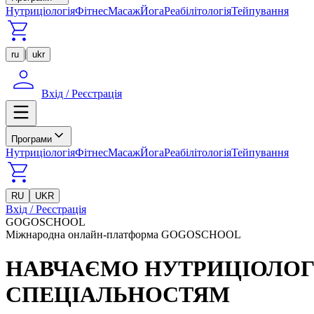
Нутриціологія
Фітнес
Масаж
Йога
Реабілітологія
Тейпування
|
ru
ukr
Вхід / Реєстрація
Програми
Нутриціологія
Фітнес
Масаж
Йога
Реабілітологія
Тейпування
RU
UKR
Вхід / Реєстрація
GOGOSCHOOL
Міжнародна онлайн-платформа GOGOSCHOOL
НАВЧАЄМО НУТРИЦІОЛОГІ
СПЕЦІАЛЬНОСТЯМ