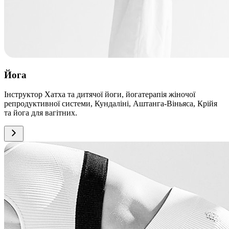
Йога
Інструктор Хатха та дитячої йоги, йогатерапія жіночої
репродуктивної системи, Кундаліні, Аштанга-Віньяса, Крійя
та йога для вагітних.