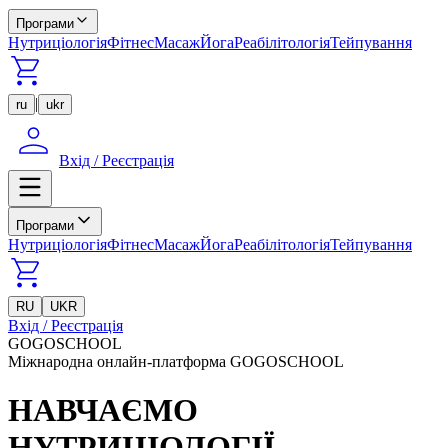
Програми
Нутриціологія
Фітнес
Масаж
Йога
Реабілітологія
Тейпування
|
ru
ukr
Вхід / Реєстрація
Програми
Нутриціологія
Фітнес
Масаж
Йога
Реабілітологія
Тейпування
RU
UKR
Вхід / Реєстрація
GOGOSCHOOL
Міжнародна онлайн-платформа GOGOSCHOOL
НАВЧАЄМО
НУТРИЦІОЛОГІЇ,