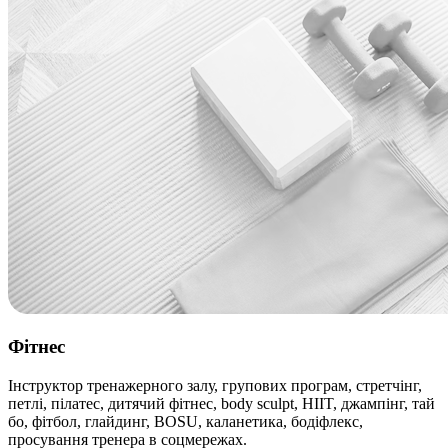
Фітнес
Інструктор тренажерного залу, групових програм, стретчінг,
петлі, пілатес, дитячий фітнес, body sculpt, HIIT, джампінг, тай
бо, фітбол, глайдинг, BOSU, каланетика, бодіфлекс,
просування тренера в соцмережах.