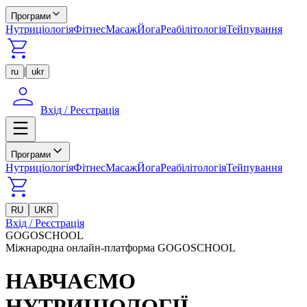
Програми
Нутриціологія
Фітнес
Масаж
Йога
Реабілітологія
Тейпування
|
ru
ukr
Вхід / Реєстрація
Програми
Нутриціологія
Фітнес
Масаж
Йога
Реабілітологія
Тейпування
RU
UKR
Вхід / Реєстрація
GOGOSCHOOL
Міжнародна онлайн-платформа GOGOSCHOOL
НАВЧАЄМО
НУТРИЦІОЛОГІЇ,