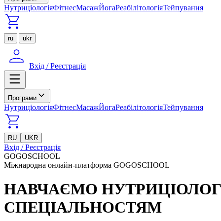
Нутриціологія
Фітнес
Масаж
Йога
Реабілітологія
Тейпування
|
ru
ukr
Вхід / Реєстрація
Програми
Нутриціологія
Фітнес
Масаж
Йога
Реабілітологія
Тейпування
RU
UKR
Вхід / Реєстрація
GOGOSCHOOL
Міжнародна онлайн-платформа GOGOSCHOOL
НАВЧАЄМО НУТРИЦІОЛОГІ
СПЕЦІАЛЬНОСТЯМ