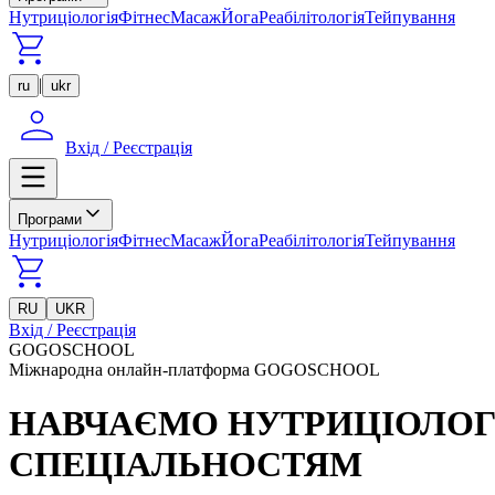
Нутриціологія
Фітнес
Масаж
Йога
Реабілітологія
Тейпування
|
ru
ukr
Вхід / Реєстрація
Програми
Нутриціологія
Фітнес
Масаж
Йога
Реабілітологія
Тейпування
RU
UKR
Вхід / Реєстрація
GOGOSCHOOL
Міжнародна онлайн-платформа GOGOSCHOOL
НАВЧАЄМО НУТРИЦІОЛОГІ
СПЕЦІАЛЬНОСТЯМ