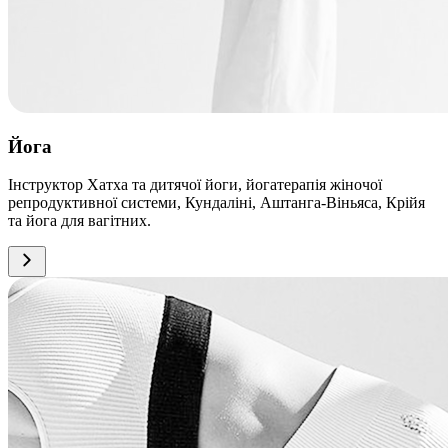
Йога
Інструктор Хатха та дитячої йоги, йогатерапія жіночої
репродуктивної системи, Кундаліні, Аштанга-Віньяса, Крійя
та йога для вагітних.