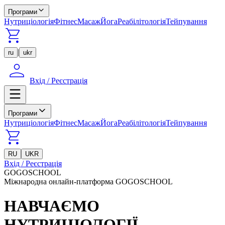
Програми
Нутриціологія
Фітнес
Масаж
Йога
Реабілітологія
Тейпування
|
ru
ukr
Вхід / Реєстрація
Програми
Нутриціологія
Фітнес
Масаж
Йога
Реабілітологія
Тейпування
RU
UKR
Вхід / Реєстрація
GOGOSCHOOL
Міжнародна онлайн-платформа GOGOSCHOOL
НАВЧАЄМО
НУТРИЦІОЛОГІЇ,