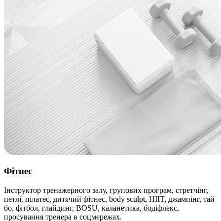
Фітнес
Інструктор тренажерного залу, групових програм, стретчінг,
петлі, пілатес, дитячий фітнес, body sculpt, HIIT, джампінг, тай
бо, фітбол, глайдинг, BOSU, каланетика, бодіфлекс,
просування тренера в соцмережах.