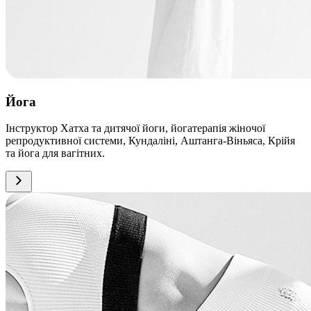
Йога
Інструктор Хатха та дитячої йоги, йогатерапія жіночої
репродуктивної системи, Кундаліні, Аштанга-Віньяса, Крійя
та йога для вагітних.