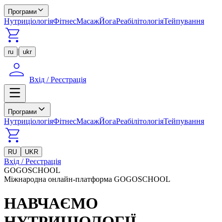
Програми
Нутриціологія
Фітнес
Масаж
Йога
Реабілітологія
Тейпування
|
ru
ukr
Вхід / Реєстрація
Програми
Нутриціологія
Фітнес
Масаж
Йога
Реабілітологія
Тейпування
RU
UKR
Вхід / Реєстрація
GOGOSCHOOL
Міжнародна онлайн-платформа GOGOSCHOOL
НАВЧАЄМО
НУТРИЦІОЛОГІЇ,