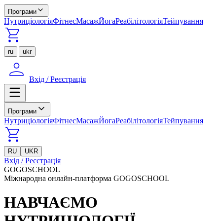
Програми
Нутриціологія
Фітнес
Масаж
Йога
Реабілітологія
Тейпування
|
ru
ukr
Вхід / Реєстрація
Програми
Нутриціологія
Фітнес
Масаж
Йога
Реабілітологія
Тейпування
RU
UKR
Вхід / Реєстрація
GOGOSCHOOL
Міжнародна онлайн-платформа GOGOSCHOOL
НАВЧАЄМО
НУТРИЦІОЛОГІЇ,