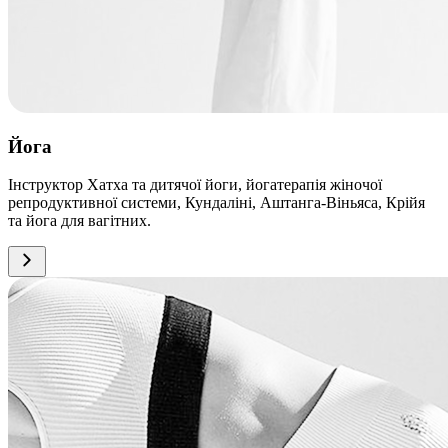
Йога
Інструктор Хатха та дитячої йоги, йогатерапія жіночої
репродуктивної системи, Кундаліні, Аштанга-Віньяса, Крійя
та йога для вагітних.