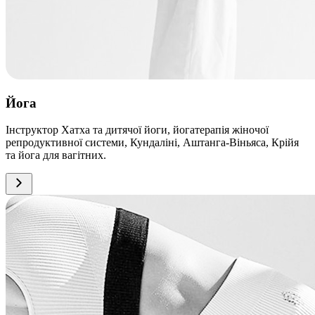
Йога
Інструктор Хатха та дитячої йоги, йогатерапія жіночої
репродуктивної системи, Кундаліні, Аштанга-Віньяса, Крійя
та йога для вагітних.