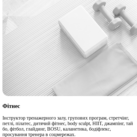
Фітнес
Інструктор тренажерного залу, групових програм, стретчінг,
петлі, пілатес, дитячий фітнес, body sculpt, HIIT, джампінг, тай
бо, фітбол, глайдинг, BOSU, каланетика, бодіфлекс,
просування тренера в соцмережах.