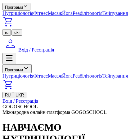
Програми
Нутриціологія
Фітнес
Масаж
Йога
Реабілітологія
Тейпування
|
ru
ukr
Вхід / Реєстрація
Програми
Нутриціологія
Фітнес
Масаж
Йога
Реабілітологія
Тейпування
RU
UKR
Вхід / Реєстрація
GOGOSCHOOL
Міжнародна онлайн-платформа GOGOSCHOOL
НАВЧАЄМО
НУТРИЦІОЛОГІЇ,