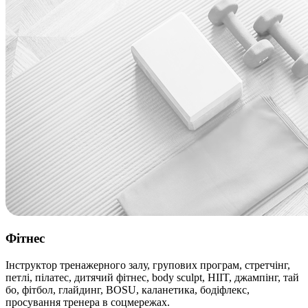
Фітнес
Інструктор тренажерного залу, групових програм, стретчінг,
петлі, пілатес, дитячий фітнес, body sculpt, HIIT, джампінг, тай
бо, фітбол, глайдинг, BOSU, каланетика, бодіфлекс,
просування тренера в соцмережах.