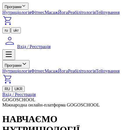
Програми
Нутриціологія
Фітнес
Масаж
Йога
Реабілітологія
Тейпування
|
ru
ukr
Вхід / Реєстрація
Програми
Нутриціологія
Фітнес
Масаж
Йога
Реабілітологія
Тейпування
RU
UKR
Вхід / Реєстрація
GOGOSCHOOL
Міжнародна онлайн-платформа GOGOSCHOOL
НАВЧАЄМО
НУТРИЦІОЛОГІЇ,