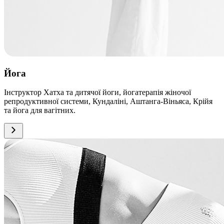
Йога
Інструктор Хатха та дитячої йоги, йогатерапія жіночої
репродуктивної системи, Кундаліні, Аштанга-Віньяса, Крійя
та йога для вагітних.