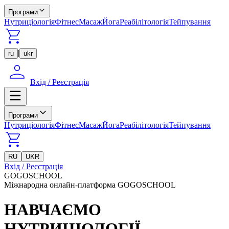
Програми
Нутриціологія
Фітнес
Масаж
Йога
Реабілітологія
Тейпування
|
ru
ukr
Вхід / Реєстрація
Програми
Нутриціологія
Фітнес
Масаж
Йога
Реабілітологія
Тейпування
RU
UKR
Вхід / Реєстрація
GOGOSCHOOL
Міжнародна онлайн-платформа GOGOSCHOOL
НАВЧАЄМО
НУТРИЦІОЛОГІЇ,