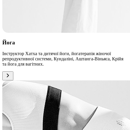
Йога
Інструктор Хатха та дитячої йоги, йогатерапія жіночої
репродуктивної системи, Кундаліні, Аштанга-Віньяса, Крійя
та йога для вагітних.