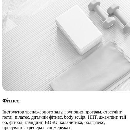
Фітнес
Інструктор тренажерного залу, групових програм, стретчінг,
петлі, пілатес, дитячий фітнес, body sculpt, HIIT, джампінг, тай
бо, фітбол, глайдинг, BOSU, каланетика, бодіфлекс,
просування тренера в соцмережах.