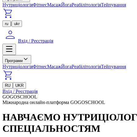
Нутриціологія
Фітнес
Масаж
Йога
Реабілітологія
Тейпування
|
ru
ukr
Вхід / Реєстрація
Програми
Нутриціологія
Фітнес
Масаж
Йога
Реабілітологія
Тейпування
RU
UKR
Вхід / Реєстрація
GOGOSCHOOL
Міжнародна онлайн-платформа GOGOSCHOOL
НАВЧАЄМО НУТРИЦІОЛОГІ
СПЕЦІАЛЬНОСТЯМ