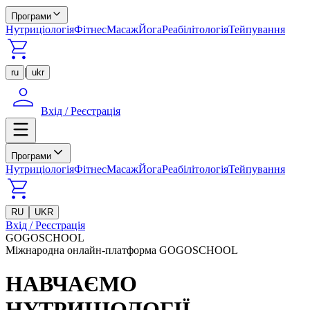
Програми
Нутриціологія
Фітнес
Масаж
Йога
Реабілітологія
Тейпування
|
ru
ukr
Вхід / Реєстрація
Програми
Нутриціологія
Фітнес
Масаж
Йога
Реабілітологія
Тейпування
RU
UKR
Вхід / Реєстрація
GOGOSCHOOL
Міжнародна онлайн-платформа GOGOSCHOOL
НАВЧАЄМО
НУТРИЦІОЛОГІЇ,