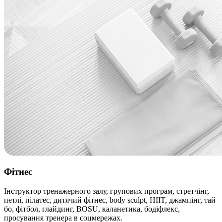
Фітнес
Інструктор тренажерного залу, групових програм, стретчінг,
петлі, пілатес, дитячий фітнес, body sculpt, HIIT, джампінг, тай
бо, фітбол, глайдинг, BOSU, каланетика, бодіфлекс,
просування тренера в соцмережах.