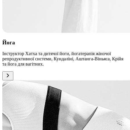
Йога
Інструктор Хатха та дитячої йоги, йогатерапія жіночої
репродуктивної системи, Кундаліні, Аштанга-Віньяса, Крійя
та йога для вагітних.