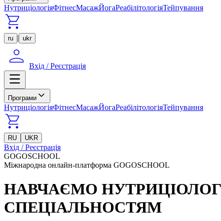
Нутриціологія
Фітнес
Масаж
Йога
Реабілітологія
Тейпування
|
ru
ukr
Вхід / Реєстрація
Програми
Нутриціологія
Фітнес
Масаж
Йога
Реабілітологія
Тейпування
RU
UKR
Вхід / Реєстрація
GOGOSCHOOL
Міжнародна онлайн-платформа GOGOSCHOOL
НАВЧАЄМО НУТРИЦІОЛОГІ
СПЕЦІАЛЬНОСТЯМ