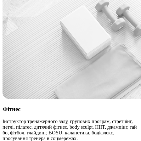
Фітнес
Інструктор тренажерного залу, групових програм, стретчінг,
петлі, пілатес, дитячий фітнес, body sculpt, HIIT, джампінг, тай
бо, фітбол, глайдинг, BOSU, каланетика, бодіфлекс,
просування тренера в соцмережах.