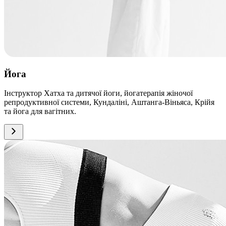
Йога
Інструктор Хатха та дитячої йоги, йогатерапія жіночої
репродуктивної системи, Кундаліні, Аштанга-Віньяса, Крійя
та йога для вагітних.