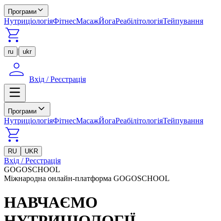
Програми
Нутриціологія
Фітнес
Масаж
Йога
Реабілітологія
Тейпування
|
ru
ukr
Вхід / Реєстрація
Програми
Нутриціологія
Фітнес
Масаж
Йога
Реабілітологія
Тейпування
RU
UKR
Вхід / Реєстрація
GOGOSCHOOL
Міжнародна онлайн-платформа GOGOSCHOOL
НАВЧАЄМО
НУТРИЦІОЛОГІЇ,