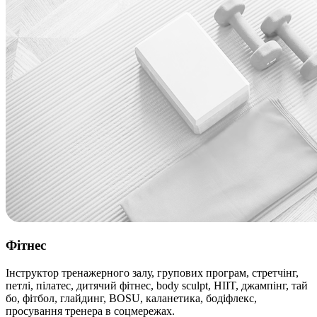
Фітнес
Інструктор тренажерного залу, групових програм, стретчінг,
петлі, пілатес, дитячий фітнес, body sculpt, HIIT, джампінг, тай
бо, фітбол, глайдинг, BOSU, каланетика, бодіфлекс,
просування тренера в соцмережах.