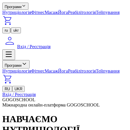
Програми
Нутриціологія
Фітнес
Масаж
Йога
Реабілітологія
Тейпування
|
ru
ukr
Вхід / Реєстрація
Програми
Нутриціологія
Фітнес
Масаж
Йога
Реабілітологія
Тейпування
RU
UKR
Вхід / Реєстрація
GOGOSCHOOL
Міжнародна онлайн-платформа GOGOSCHOOL
НАВЧАЄМО
НУТРИЦІОЛОГІЇ,