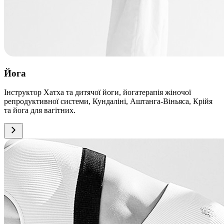
Йога
Інструктор Хатха та дитячої йоги, йогатерапія жіночої
репродуктивної системи, Кундаліні, Аштанга-Віньяса, Крійя
та йога для вагітних.