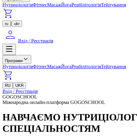
Нутриціологія
Фітнес
Масаж
Йога
Реабілітологія
Тейпування
|
ru
ukr
Вхід / Реєстрація
Програми
Нутриціологія
Фітнес
Масаж
Йога
Реабілітологія
Тейпування
RU
UKR
Вхід / Реєстрація
GOGOSCHOOL
Міжнародна онлайн-платформа GOGOSCHOOL
НАВЧАЄМО НУТРИЦІОЛОГІ
СПЕЦІАЛЬНОСТЯМ