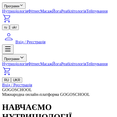
Програми
Нутриціологія
Фітнес
Масаж
Йога
Реабілітологія
Тейпування
|
ru
ukr
Вхід / Реєстрація
Програми
Нутриціологія
Фітнес
Масаж
Йога
Реабілітологія
Тейпування
RU
UKR
Вхід / Реєстрація
GOGOSCHOOL
Міжнародна онлайн-платформа GOGOSCHOOL
НАВЧАЄМО
НУТРИЦІОЛОГІЇ,