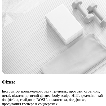
Фітнес
Інструктор тренажерного залу, групових програм, стретчінг,
петлі, пілатес, дитячий фітнес, body sculpt, HIIT, джампінг, тай
бо, фітбол, глайдинг, BOSU, каланетика, бодіфлекс,
просування тренера в соцмережах.