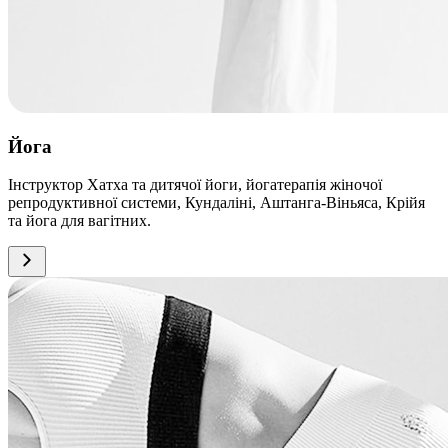
Йога
Інструктор Хатха та дитячої йоги, йогатерапія жіночої
репродуктивної системи, Кундаліні, Аштанга-Віньяса, Крійя
та йога для вагітних.