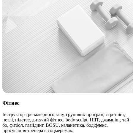
Фітнес
Інструктор тренажерного залу, групових програм, стретчінг,
петлі, пілатес, дитячий фітнес, body sculpt, HIIT, джампінг, тай
бо, фітбол, глайдинг, BOSU, каланетика, бодіфлекс,
просування тренера в соцмережах.