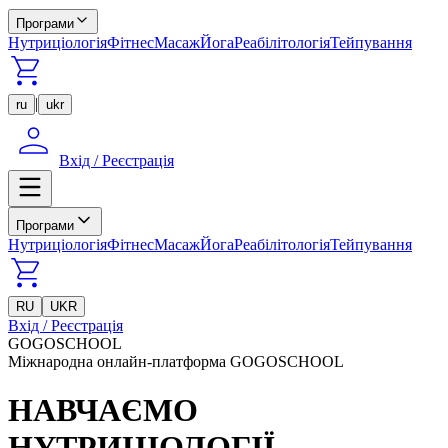
Програми
Нутриціологія
Фітнес
Масаж
Йога
Реабілітологія
Тейпування
|
ru
ukr
Вхід / Реєстрація
Програми
Нутриціологія
Фітнес
Масаж
Йога
Реабілітологія
Тейпування
RU
UKR
Вхід / Реєстрація
GOGOSCHOOL
Міжнародна онлайн-платформа GOGOSCHOOL
НАВЧАЄМО
НУТРИЦІОЛОГІЇ,