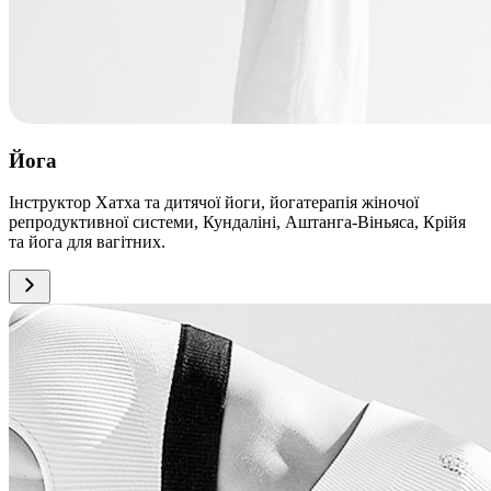
Йога
Інструктор Хатха та дитячої йоги, йогатерапія жіночої
репродуктивної системи, Кундаліні, Аштанга-Віньяса, Крійя
та йога для вагітних.