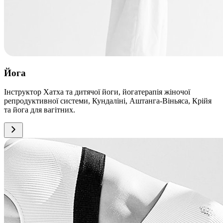
Йога
Інструктор Хатха та дитячої йоги, йогатерапія жіночої
репродуктивної системи, Кундаліні, Аштанга-Віньяса, Крійя
та йога для вагітних.