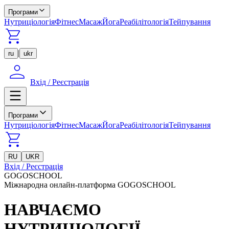
Програми
Нутриціологія
Фітнес
Масаж
Йога
Реабілітологія
Тейпування
|
ru
ukr
Вхід / Реєстрація
Програми
Нутриціологія
Фітнес
Масаж
Йога
Реабілітологія
Тейпування
RU
UKR
Вхід / Реєстрація
GOGOSCHOOL
Міжнародна онлайн-платформа GOGOSCHOOL
НАВЧАЄМО
НУТРИЦІОЛОГІЇ,