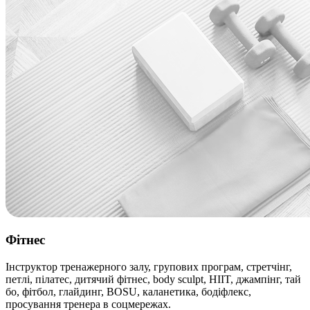
Фітнес
Інструктор тренажерного залу, групових програм, стретчінг,
петлі, пілатес, дитячий фітнес, body sculpt, HIIT, джампінг, тай
бо, фітбол, глайдинг, BOSU, каланетика, бодіфлекс,
просування тренера в соцмережах.